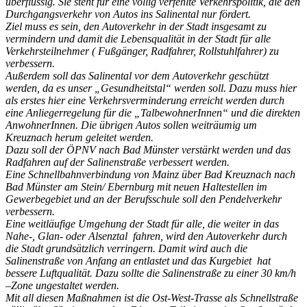
überflüssig. Sie steht für eine völlig verfehlte Verkehrspolitik, die den
Durchgangsverkehr von Autos ins Salinental nur fördert.
Ziel muss es sein, den Autoverkehr in der Stadt insgesamt zu
vermindern und damit die Lebensqualität in der Stadt für alle
Verkehrsteilnehmer ( Fußgänger, Radfahrer, Rollstuhlfahrer) zu
verbessern.
Außerdem soll das Salinental vor dem Autoverkehr geschützt
werden, da es unser „Gesundheitstal“ werden soll. Dazu muss hier
als erstes hier eine Verkehrsverminderung erreicht werden durch
eine Anliegerregelung für die „TalbewohnerInnen“ und die direkten
AnwohnerInnen. Die übrigen Autos sollen weiträumig um
Kreuznach herum geleitet werden.
Dazu soll der ÖPNV nach Bad Münster verstärkt werden und das
Radfahren auf der Salinenstraße verbessert werden.
Eine Schnellbahnverbindung von Mainz über Bad Kreuznach nach
Bad Münster am Stein/ Ebernburg mit neuen Haltestellen im
Gewerbegebiet und an der Berufsschule soll den Pendelverkehr
verbessern.
Eine weitläufige Umgehung der Stadt für alle, die weiter in das
Nahe-, Glan- oder Alsenztal fahren, wird den Autoverkehr durch
die Stadt grundsätzlich verringern. Damit wird auch die
Salinenstraße von Anfang an entlastet und das Kurgebiet hat
bessere Luftqualität. Dazu sollte die Salinenstraße zu einer 30 km/h
–Zone ungestaltet werden.
Mit all diesen Maßnahmen ist die Ost-West-Trasse als Schnellstraße