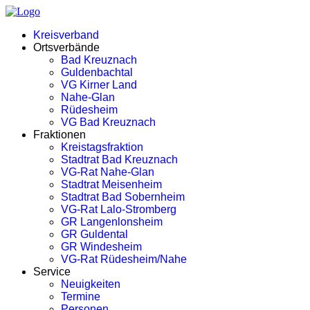
Kreisverband
Ortsverbände
Bad Kreuznach
Guldenbachtal
VG Kirner Land
Nahe-Glan
Rüdesheim
VG Bad Kreuznach
Fraktionen
Kreistagsfraktion
Stadtrat Bad Kreuznach
VG-Rat Nahe-Glan
Stadtrat Meisenheim
Stadtrat Bad Sobernheim
VG-Rat Lalo-Stromberg
GR Langenlonsheim
GR Guldental
GR Windesheim
VG-Rat Rüdesheim/Nahe
Service
Neuigkeiten
Termine
Personen