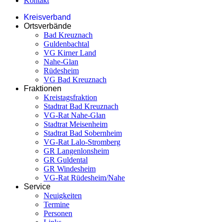
Kontakt
Kreisverband
Ortsverbände
Bad Kreuznach
Guldenbachtal
VG Kirner Land
Nahe-Glan
Rüdesheim
VG Bad Kreuznach
Fraktionen
Kreistagsfraktion
Stadtrat Bad Kreuznach
VG-Rat Nahe-Glan
Stadtrat Meisenheim
Stadtrat Bad Sobernheim
VG-Rat Lalo-Stromberg
GR Langenlonsheim
GR Guldental
GR Windesheim
VG-Rat Rüdesheim/Nahe
Service
Neuigkeiten
Termine
Personen